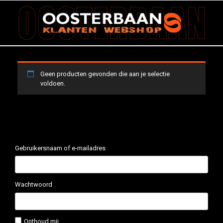
Ga
naar
de
inhoud
Geen producten gevonden die aan je selectie
voldoen.
Gebruikersnaam of e-mailadres
Wachtwoord
Onthoud mij